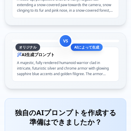
extending a snow-covered paw towards the camera, snow
clinging to its fur and pink nose, in a snow-covered forest,
soft diffused light, winter wonderland atmosphere...
VS
オリジナル
AIによって生成
AI生成プロンプト
A majestic, fully rendered humanoid warrior clad in
intricate, futuristic silver and chrome armor with glowing
sapphire blue accents and golden filigree. The armor
features sharp, angular pauldrons...
独自のAIプロンプトを作成する
準備はできましたか？