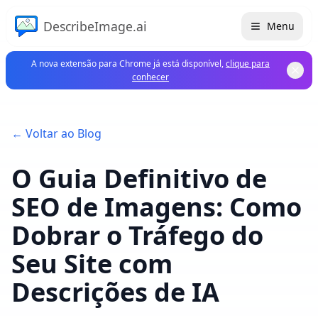
DescribeImage.ai
Menu
A nova extensão para Chrome já está disponível,
clique para
conhecer
← Voltar ao Blog
O Guia Definitivo de
SEO de Imagens: Como
Dobrar o Tráfego do
Seu Site com
Descrições de IA