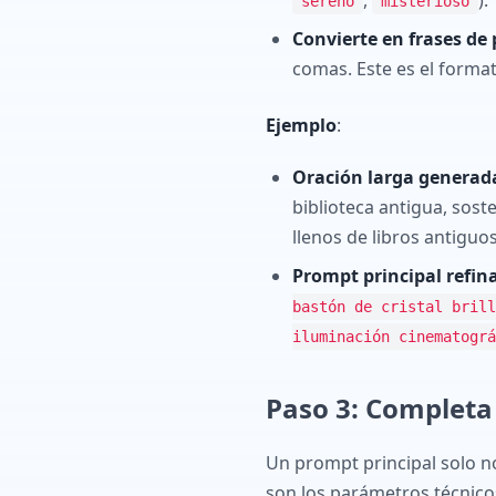
,
).
sereno
misterioso
Convierte en frases de 
comas. Este es el format
Ejemplo
:
Oración larga generada
biblioteca antigua, sost
llenos de libros antiguos
Prompt principal refin
bastón de cristal brill
iluminación cinematográ
Paso 3: Completa 
Un prompt principal solo no
son los parámetros técnico