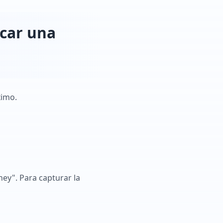
icar una
ximo.
ey". Para capturar la