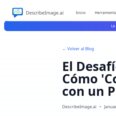
DescribeImage.ai
Inicio
Herramienta
La
← Volver al Blog
El Desaf
Cómo 'Co
con un 
DescribeImage.ai
•
Janua