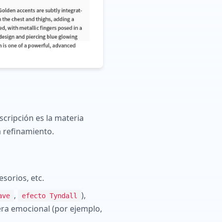
cripción es la materia
 refinamiento.
esorios, etc.
,
),
ave
efecto Tyndall
era emocional (por ejemplo,