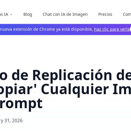
s IA
Blog
Chat con IA de Imagen
Precios
Com
 nueva extensión de Chrome ya está disponible,
haz clic para verla
ío de Replicación de
piar' Cualquier I
Prompt
ry 31, 2026